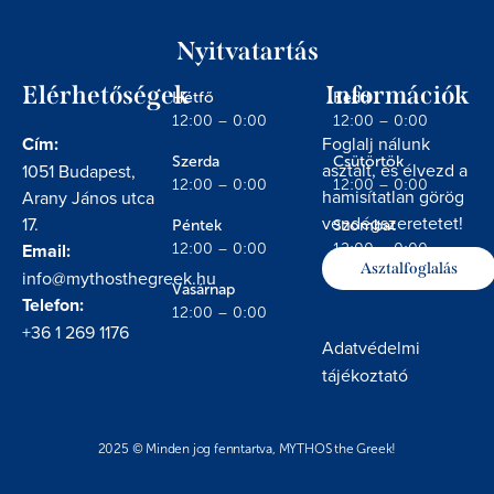
Nyitvatartás
Elérhetőségek
Információk
Hétfő
Kedd
12:00 – 0:00
12:00 – 0:00
Cím:
Foglalj nálunk
Szerda
Csütörtök
asztalt, és élvezd a
1051 Budapest,
12:00 – 0:00
12:00 – 0:00
hamisítatlan görög
Arany János utca
vendégszeretetet!
17.
Péntek
Szombat
Email:
12:00 – 0:00
12:00 – 0:00
Asztalfoglalás
info@mythosthegreek.hu
Vasárnap
Telefon:
12:00 – 0:00
+36 1 269 1176
Adatvédelmi
tájékoztató
2025 © Minden jog fenntartva, MYTHOS the Greek!