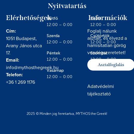
Nyitvatartás
Elérhetőségek
Információk
Hétfő
Kedd
12:00 – 0:00
12:00 – 0:00
Cím:
Foglalj nálunk
Szerda
Csütörtök
asztalt, és élvezd a
1051 Budapest,
12:00 – 0:00
12:00 – 0:00
hamisítatlan görög
Arany János utca
vendégszeretetet!
17.
Péntek
Szombat
Email:
12:00 – 0:00
12:00 – 0:00
Asztalfoglalás
info@mythosthegreek.hu
Vasárnap
Telefon:
12:00 – 0:00
+36 1 269 1176
Adatvédelmi
tájékoztató
2025 © Minden jog fenntartva, MYTHOS the Greek!