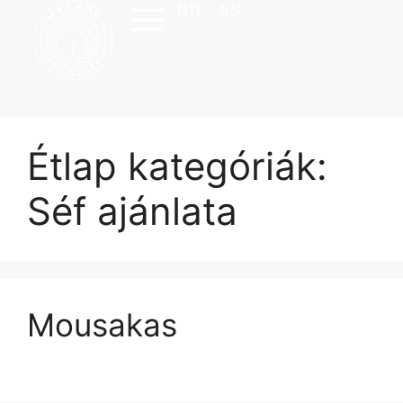
HU
EN
Étlap kategóriák:
Séf ajánlata
Mousakas