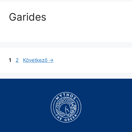
Garides
1
2
Következő
→